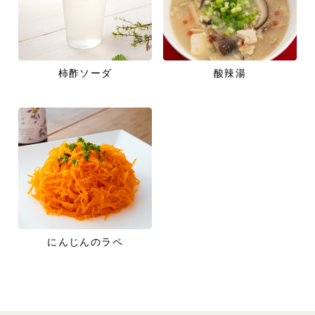
柿酢ソーダ
酸辣湯
にんじんのラペ