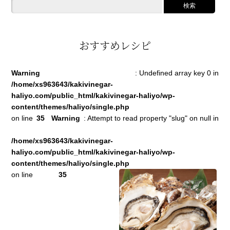
おすすめレシピ
Warning
: Undefined array key 0 in
/home/xs963643/kakivinegar-
haliyo.com/public_html/kakivinegar-haliyo/wp-
content/themes/haliyo/single.php
on line
35
Warning
: Attempt to read property "slug" on null in
/home/xs963643/kakivinegar-
haliyo.com/public_html/kakivinegar-haliyo/wp-
content/themes/haliyo/single.php
on line
35