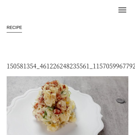
RECIPE
150581354_461226248235561_115705996779