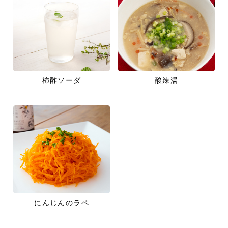
柿酢ソーダ
酸辣湯
にんじんのラペ