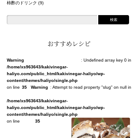
柿酢のドリンク
(9)
おすすめレシピ
Warning
: Undefined array key 0 in
/home/xs963643/kakivinegar-
haliyo.com/public_html/kakivinegar-haliyo/wp-
content/themes/haliyo/single.php
on line
35
Warning
: Attempt to read property "slug" on null in
/home/xs963643/kakivinegar-
haliyo.com/public_html/kakivinegar-haliyo/wp-
content/themes/haliyo/single.php
on line
35