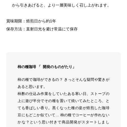
から引きあげると、より一層美味しく召し上がれます。
賞味期限：焙煎日から約1年
保存方法：直射日光を避け常温にて保存
柿の種珈琲 「 開発のものがたり」
柿の種で珈琲ができるの？ きっとそんな疑問や驚きが
あると思います。
柿酢の仕込み作業をしていたある寒い日、ストーブの
上に遊び半分でその種を置いて焼いてみたところ、と
ても香ばしい香り。黒くなった種の姿が焙煎した珈琲
豆にもどこか似ていて… 柿の種でコーヒーが作れない
かな？という思い付きで商品開発がスタートしまし