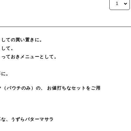
としての買い置きに。
として。
とっておきメニューとして。
事に。
ク（パウチのみ）の、 お値打ちなセットをご用
厚な、うずらバターマサラ