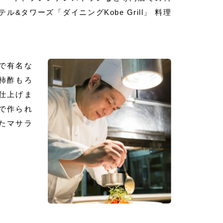
&タワーズ「ダイニングKobe Grill」 料理
で有名な
柿酢もろ
仕上げま
で作られ
たマサラ