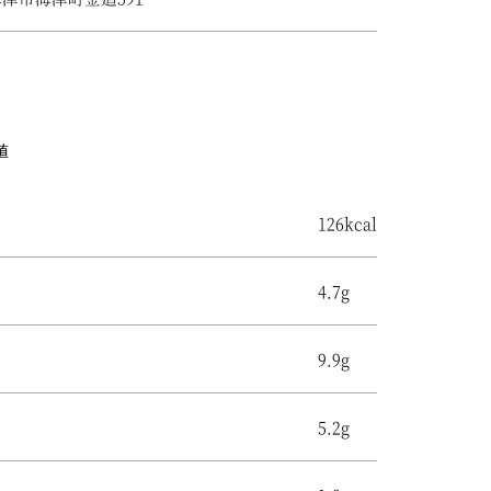
値
126kcal
4.7g
9.9g
5.2g