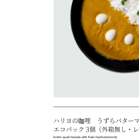
ハリヨの咖哩 うずらバター
エコパック 3個（外箱無し・
butter quail masala with Kaki mashu(moromi)