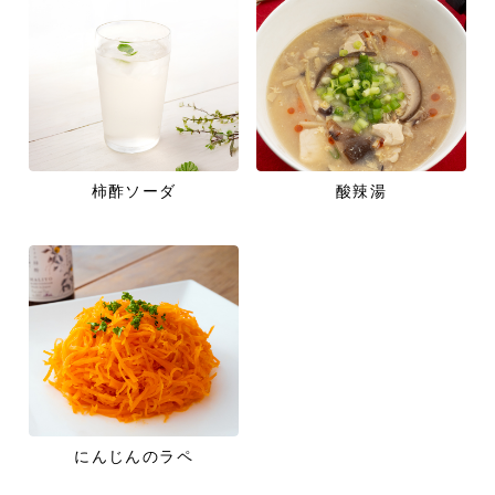
柿酢ソーダ
酸辣湯
にんじんのラペ