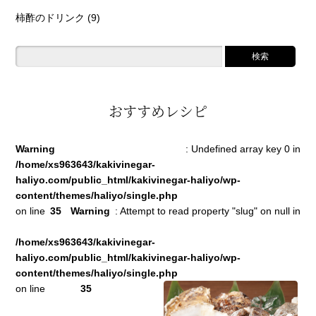
柿酢のドリンク
(9)
おすすめレシピ
Warning
: Undefined array key 0 in
/home/xs963643/kakivinegar-
haliyo.com/public_html/kakivinegar-haliyo/wp-
content/themes/haliyo/single.php
on line
35
Warning
: Attempt to read property "slug" on null in
/home/xs963643/kakivinegar-
haliyo.com/public_html/kakivinegar-haliyo/wp-
content/themes/haliyo/single.php
on line
35