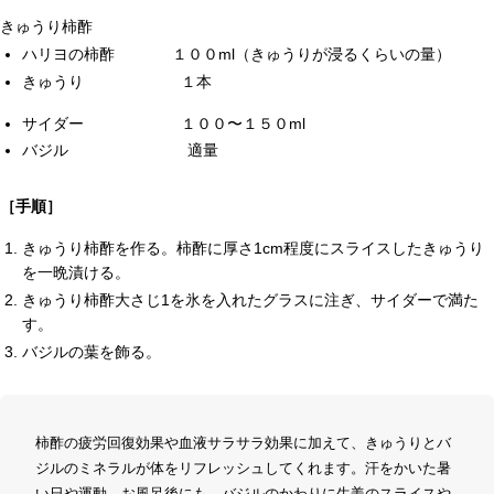
きゅうり柿酢
ハリヨの柿酢 １００ml（きゅうりが浸るくらいの量）
きゅうり １本
サイダー １００〜１５０ml
バジル 適量
［手順］
きゅうり柿酢を作る。柿酢に厚さ1cm程度にスライスしたきゅうり
を一晩漬ける。
きゅうり柿酢大さじ1を氷を入れたグラスに注ぎ、サイダーで満た
す。
バジルの葉を飾る。
柿酢の疲労回復効果や血液サラサラ効果に加えて、きゅうりとバ
ジルのミネラルが体をリフレッシュしてくれます。汗をかいた暑
い日や運動、お風呂後にも。バジルのかわりに生姜のスライスや