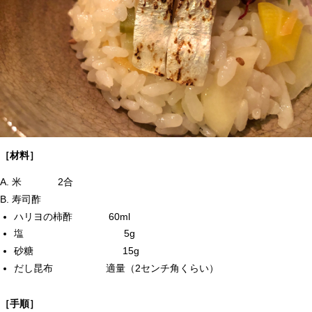
［材料］
A. 米 2合
B. 寿司酢
ハリヨの柿酢 60ml
塩 5g
砂糖 15g
だし昆布 適量（2センチ角くらい）
［手順］