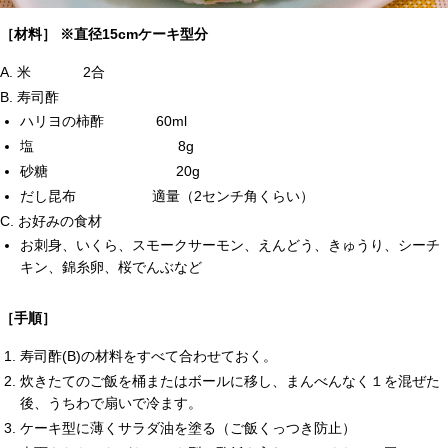
［材料］ ※直径15cmケーキ型分
A. 米 2合
B. 寿司酢
ハリヨの柿酢 60ml
塩 8g
砂糖 20g
だし昆布 適量（2センチ角くらい）
C. お好みの食材
お刺身、いくら、スモークサーモン、えんどう、きゅうり、シーチ
キン、錦糸卵、桜でんぶなど
［手順］
寿司酢(B)の材料をすべて合わせておく。
炊きたてのご飯を桶またはボールに移し、まんべんなく１を混ぜた
後、うちわで扇いで冷ます。
ケーキ型に薄くサラダ油を塗る（ご飯くっつき防止）