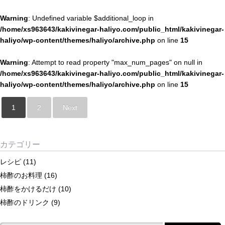
Warning
: Undefined variable $additional_loop in
/home/xs963643/kakivinegar-haliyo.com/public_html/kakivinegar-
haliyo/wp-content/themes/haliyo/archive.php
on line
15
Warning
: Attempt to read property "max_num_pages" on null in
/home/xs963643/kakivinegar-haliyo.com/public_html/kakivinegar-
haliyo/wp-content/themes/haliyo/archive.php
on line
15
1
2
Next
カテゴリー
レシピ
(11)
柿酢のお料理
(16)
柿酢をかけるだけ
(10)
柿酢のドリンク
(9)